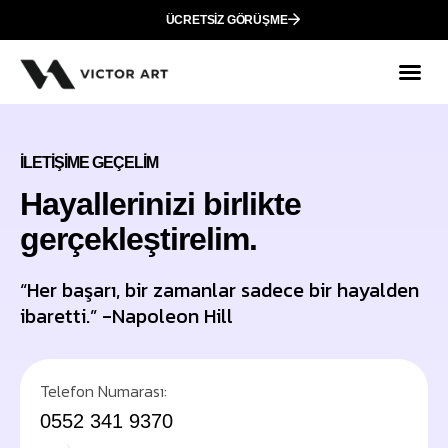
ÜCRETSIZ GÖRÜŞME
Mark
Who We
İlet
İLETIŞIME GEÇELIM
Hayallerinizi birlikte
gerçekleştirelim.
“Her başarı, bir zamanlar sadece bir hayalden
ibaretti.” -Napoleon Hill
Telefon Numarası:
0552 341 9370